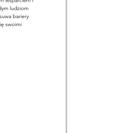
ym wsparciem i 
dym ludziom 
suwa bariery 
się swoimi 