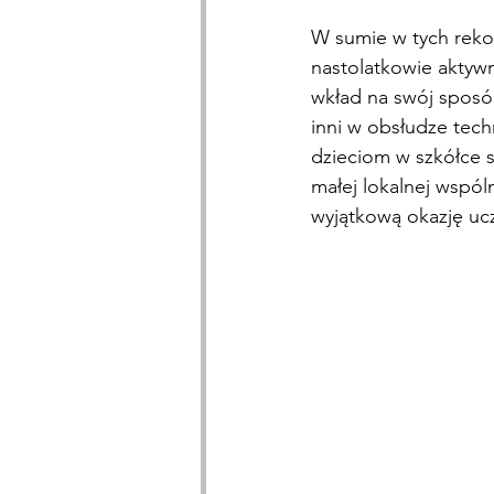
W sumie w tych rekol
nastolatkowie aktywn
wkład na swój sposób
inni w obsłudze techn
dzieciom w szkółce s
małej lokalnej wspól
wyjątkową okazję ucz