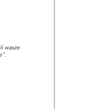
li wasze 
e"
.