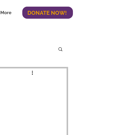
DONATE NOW!
More