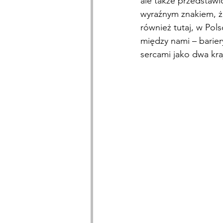
ale także przedstawi
wyraźnym znakiem, ż
również tutaj, w Pol
między nami – bariery
sercami jako dwa kr