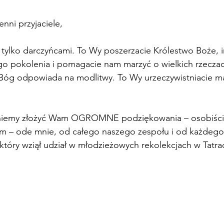
nni przyjaciele,
e tylko darczyńcami. To Wy poszerzacie Królestwo Boże, 
o pokolenia i pomagacie nam marzyć o wielkich rzeczac
 Bóg odpowiada na modlitwy. To Wy urzeczywistniacie ma
gniemy złożyć Wam OGROMNE podziękowania – osobiści
em – ode mnie, od całego naszego zespołu i od każdego 
który wziął udział w młodzieżowych rekolekcjach w Tatra