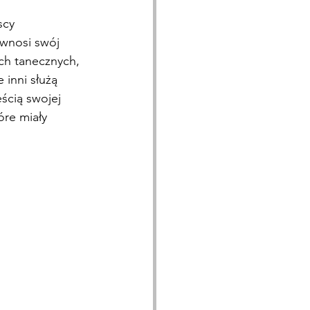
scy 
 wnosi swój 
ch tanecznych, 
 inni służą 
ścią swojej 
óre miały 