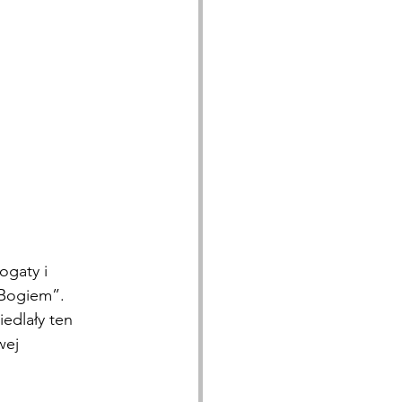
ogaty i 
 Bogiem”. 
edlały ten 
wej 