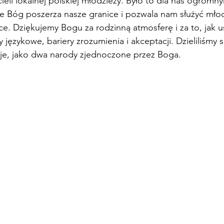
cieli lokalnej polskiej młodzieży. Było to dla nas ogromn
e Bóg poszerza nasze granice i pozwala nam służyć mło
sce. Dziękujemy Bogu za rodzinną atmosferę i za to, jak u
 językowe, bariery zrozumienia i akceptacji. Dzieliliśmy 
aje, jako dwa narody zjednoczone przez Boga.