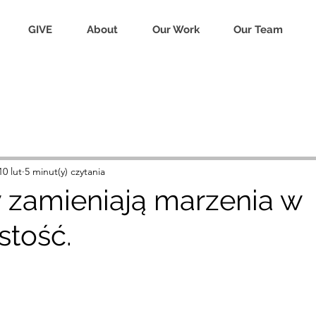
GIVE
About
Our Work
Our Team
10 lut
5 minut(y) czytania
zy zamieniają marzenia w
stość.