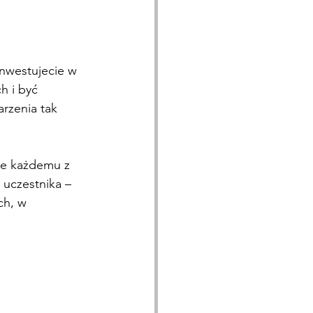
inwestujecie w 
h i być 
rzenia tak 
e każdemu z 
uczestnika – 
ch, w 